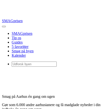
SMAGprisen
SMAGprisen
Tip os
Guides
5 favoritter
Smag på byen
Kalender
Smag på Aarhus én gang om ugen
Gør som 6.000 andre aarhusianere og få madglade nyheder i din