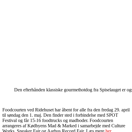
Den efterhånden klassiske gourmethotdog fra Spiselauget er og
Foodcourten ved Ridehuset har åbent for alle fra den fredag 29. april
til søndag den 1. maj. Den finder sted i forbindelse med SPOT
Festival og får 15-16 foodtrucks og madboder. Foodcourten
arrangeres af Kødbyens Mad & Marked i samarbejde med Culture
Works, Sneaker Fair og Aarhus Record Fair. Læs mere
her
.