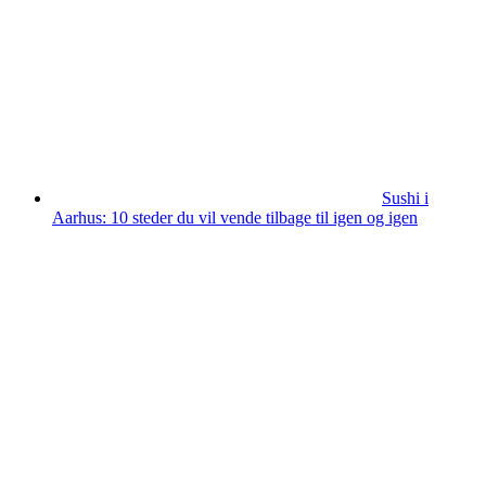
Sushi i
Aarhus: 10 steder du vil vende tilbage til igen og igen