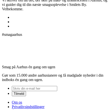
Vi skriver om alt det, der sker på mad- og drikkescenen i Aarhus, og
vi guider dig til din næste smagsoplevelse i Smilets By.
Velbekomme.
#smagaarhus
Smag på Aarhus én gang om ugen
Gør som 15.000 andre aarhusianere og få madglade nyheder i din
indboks én gang om ugen.
Om os
Privatlivsindstillinger