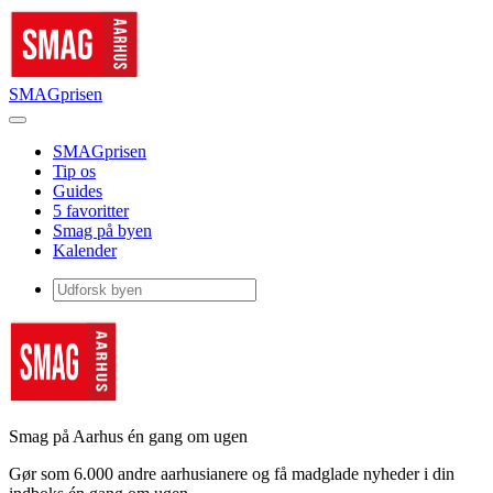
SMAGprisen
SMAGprisen
Tip os
Guides
5 favoritter
Smag på byen
Kalender
Smag på Aarhus én gang om ugen
Gør som 6.000 andre aarhusianere og få madglade nyheder i din